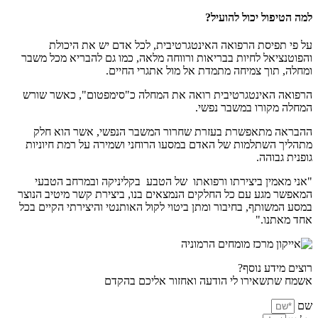
למה הטיפול יכול להועיל?
על פי תפיסת הרפואה האינטגרטיבית, לכל אדם יש את היכולת
והפוטנציאל לחיות בבריאות ורווחה מלאה, כמו גם להבריא מכל משבר
ומחלה, תוך צמיחה מתמדת אל מול אתגרי החיים.
הרפואה האינטגרטיבית רואה את המחלה כ"סימפטום", כאשר שורש
המחלה מקורו במשבר נפשי.
ההבראה מתאפשרת בעזרת שחרור המשבר הנפשי, אשר הוא חלק
מתהליך השתלמות של האדם במסעו הרוחני ושמירה על רמת חיוניות
גופנית גבוהה.
"אני מאמין ביצירתו ורפואתו של הטבע בקליניקה ובמרחב הטבעי
המאפשר מגע עם כל החלקים הנמצאים בנו, ביצירת קשר מיטיב הנוצר
במסע המשותף, בחיבור ומתן ביטוי לקול האותנטי והיצירתי הקיים בכל
אחד מאתנו."
רוצים מידע נוסף?
אשמח שתשאירו לי הודעה ואחזור אליכם בהקדם
שם