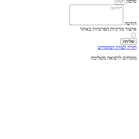
טלפון
הודעה
אישור מדיניות הפרטיות באתר
אני מאשר/ת את
מדיניות הפרטיות באתר
שליחה
חזרה לצוות המומחים
מומחים לרפואה משלימה
רפואה סינית / יפנית:
אתי רז
|
אריאל לנס
|
לינה ברק
|
אופיר בלוך
|
מאיה לרמן בקר
|
עמרי
ברנע
|
יואל שניידר
|
דייקי גרינברג
מקצועות המגע:
עמית נורמטוב
|
מירית גפני
|
עדנאן סואעד
|
אבנר גזית
|
סיגל אופיר
|
ריצ'ארד כץ
|
יריב רהב
|
בומבה
הדרכה, אימון:
דנית נתן
|
מיטל קלרפלד
|
אילן יוסוב
אימון אישי וטיפול רגשי:
איריס ברקאי
|
זוהר עמר
|
דנה בן אור רוטמן
|
שני לוריאן
|
רועי ענבר
|