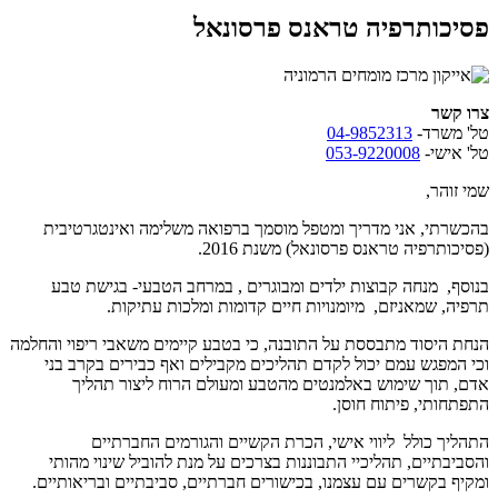
פסיכותרפיה טראנס פרסונאל
צרו קשר
טל' משרד-
04-9852313
טל' אישי-
053-9220008
שמי זוהר,
בהכשרתי, אני מדריך ומטפל מוסמך ברפואה משלימה ואינטגרטיבית
(פסיכותרפיה טראנס פרסונאל) משנת 2016.
בנוסף, מנחה קבוצות ילדים ומבוגרים , במרחב הטבעי- בגישת טבע
תרפיה, שמאניזם, מיומנויות חיים קדומות ומלכות עתיקות.
הנחת היסוד מתבססת על התובנה, כי בטבע קיימים משאבי ריפוי והחלמה
וכי המפגש עמם יכול לקדם תהליכים מקבילים ואף כבירים בקרב בני
אדם, תוך שימוש באלמנטים מהטבע ומעולם הרוח ליצור תהליך
התפתחותי, פיתוח חוסן.
התהליך כולל ליווי אישי, הכרת הקשיים והגורמים החברתיים
והסביבתיים, תהליכיי התבוננות בצרכים על מנת להוביל שינוי מהותי
ומקיף בקשרים עם עצמנו, בכישורים חברתיים, סביבתיים ובריאותיים.