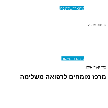
עומר וייס
הפסקת עישון:
אדוארד גילדנברג
חוגים:
אסתר דפני
שיטות טיפול
רפואה סינית
|
רפואה סינית לילדים
|
גניקולוגיה ופריון
|
רפואה יפנית
|
רפואה סינית אנדוקרינית
|
אימון אישי
|
הומאופתיה
|
הפסקת עישון
בעזרת הרפואה הטיבטית
|
רפלקסולוגיה
|
פילאטיס שיקומי
|
טיפול
בתזונה
|
עיסויים שונים
|
עיסוי רפואי שיקומי
|
עיסוי לנשים בהריון
|
אוסטאופתיה
|
טיפול בתזונה
|
טיפול באמנות
כתבי המלצה
|
הצהרת נגישות
|
מדיניות פרטיות
צרו קשר איתנו
מרכז מומחים לרפואה משלימה
הרמוניה עין המפרץ
לפרטים נוספים צלצלו:
04-9852313