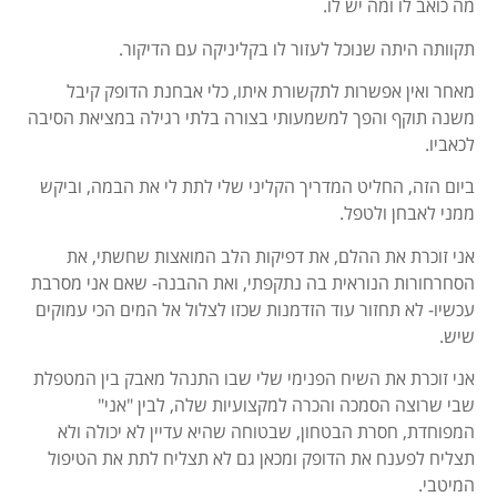
מה כואב לו ומה יש לו.
תקוותה היתה שנוכל לעזור לו בקליניקה עם הדיקור.
מאחר ואין אפשרות לתקשורת איתו, כלי אבחנת הדופק קיבל
משנה תוקף והפך למשמעותי בצורה בלתי רגילה במציאת הסיבה
לכאביו.
ביום הזה, החליט המדריך הקליני שלי לתת לי את הבמה, וביקש
ממני לאבחן ולטפל.
אני זוכרת את ההלם, את דפיקות הלב המואצות שחשתי, את
הסחרחורות הנוראית בה נתקפתי, ואת ההבנה- שאם אני מסרבת
עכשיו- לא תחזור עוד הזדמנות שכזו לצלול אל המים הכי עמוקים
שיש.
אני זוכרת את השיח הפנימי שלי שבו התנהל מאבק בין המטפלת
שבי שרוצה הסמכה והכרה למקצועיות שלה, לבין "אני"
המפוחדת, חסרת הבטחון, שבטוחה שהיא עדיין לא יכולה ולא
תצליח לפענח את הדופק ומכאן גם לא תצליח לתת את הטיפול
המיטבי.