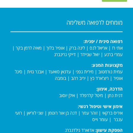
מומחים לרפואה משלימה
רפואה סינית / יפנית:
אתי רז
|
אריאל לנס
|
לינה ברק
|
אופיר בלוך
|
מאיה לרמן בקר
|
עמרי ברנע
|
יואל שניידר
|
דייקי גרינברג
מקצועות המגע:
עמית נורמטוב
|
מירית גפני
|
עדנאן סואעד
|
אבנר גזית
|
סיגל
אופיר
|
ריצ'ארד כץ
|
יריב רהב
|
בומבה
הדרכה, אימון:
דנית נתן
|
מיטל קלרפלד
|
אילן יוסוב
אימון אישי וטיפול רגשי:
איריס ברקאי
|
זוהר עמר
|
דנה בן אור רוטמן
|
שני לוריאן
|
רועי
ענבר
|
עומר וייס
הפסקת עישון:
אדוארד גילדנברג