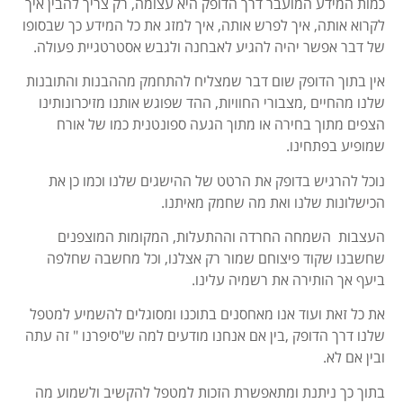
כמות המידע המועבר דרך הדופק היא עצומה, רק צריך להבין איך
לקרוא אותה, איך לפרש אותה, איך למזג את כל המידע כך שבסופו
של דבר אפשר יהיה להגיע לאבחנה ולגבש אסטרטגיית פעולה.
אין בתוך הדופק שום דבר שמצליח להתחמק מההבנות והתובנות
שלנו מהחיים ,מצבורי החוויות, ההד שפוגש אותנו מזיכרונותינו
הצפים מתוך בחירה או מתוך הגעה ספונטנית כמו של אורח
שמופיע בפתחינו.
נוכל להרגיש בדופק את הרטט של ההישגים שלנו וכמו כן את
הכישלונות שלנו ואת מה שחמק מאיתנו.
העצבות השמחה החרדה וההתעלות, המקומות המוצפנים
שחשבנו שקוד פיצוחם שמור רק אצלנו, וכל מחשבה שחלפה
ביעף אך הותירה את רשמיה עלינו.
את כל זאת ועוד אנו מאחסנים בתוכנו ומסוגלים להשמיע למטפל
שלנו דרך הדופק ,בין אם אנחנו מודעים למה ש"סיפרנו " זה עתה
ובין אם לא.
בתוך כך ניתנת ומתאפשרת הזכות למטפל להקשיב ולשמוע מה