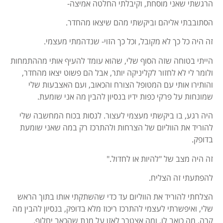
הרגשתי שאני מוסחת, וקיבלתי החלטה אמיצה-
הסתובבתי אליהם וביקשתי מהם שיצאו מהחדר.
זה היה כל כך לא מקובל, וכל כך הזוי- שנדהמתי מעצמי.
הייתי בטוחה שזה הסוף שלי, שהוא עומד להעיף אותי מההתמחות
ולומר לי לא לחזור לקליניקה יותר, אבל הם פשוט יצאו מהחדר,
והותירו אותי עם המטופל הצורח והכאוב, ועם האצבעות שלי
שמונחות על פרקי כפות ידיו בנסיון להבין מה אני שומעת.
היה רגע, בו ביקשתי מעצמי לעצור. לנסות בכוח המחשבה שלי
להוריד את הווליום של הצרחות ולהתרכז רק במה שאני שומעת
בדופק.
זה היה מצב של "להיות או לחדול."
להפתעתי זה הצליח.
הצלחתי להוריד את הווליום עד כדי שהשתקתי אותו בתוך הראש
שלי, ואיפשרתי לעצמי להתרכז ריכוז מלא בדופק, בנסיון להבין מה
קרה, מה כואב לו, ומה אצטרך לאזן על מנת שהכאב יחלוף.