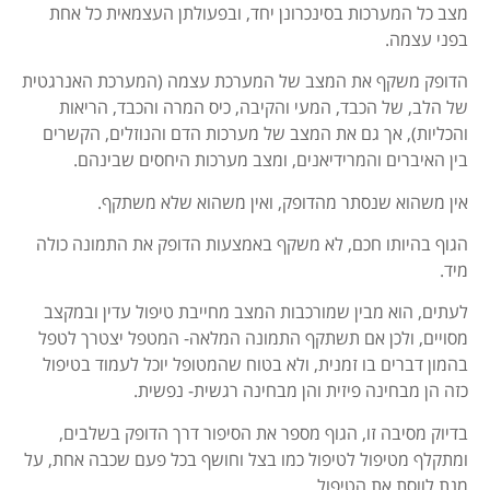
מצב כל המערכות בסינכרונן יחד, ובפעולתן העצמאית כל אחת
בפני עצמה.
הדופק משקף את המצב של המערכת עצמה (המערכת האנרגטית
של הלב, של הכבד, המעי והקיבה, כיס המרה והכבד, הריאות
והכליות), אך גם את המצב של מערכות הדם והנוזלים, הקשרים
בין האיברים והמרידיאנים, ומצב מערכות היחסים שבינהם.
אין משהוא שנסתר מהדופק, ואין משהוא שלא משתקף.
הגוף בהיותו חכם, לא משקף באמצעות הדופק את התמונה כולה
מיד.
לעתים, הוא מבין שמורכבות המצב מחייבת טיפול עדין ובמקצב
מסויים, ולכן אם תשתקף התמונה המלאה- המטפל יצטרך לטפל
בהמון דברים בו זמנית, ולא בטוח שהמטופל יוכל לעמוד בטיפול
כזה הן מבחינה פיזית והן מבחינה רגשית- נפשית.
בדיוק מסיבה זו, הגוף מספר את הסיפור דרך הדופק בשלבים,
ומתקלף מטיפול לטיפול כמו בצל וחושף בכל פעם שכבה אחת, על
מנת לווסת את הטיפול.